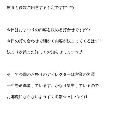
飲食も多数ご用意する予定です(*^-^*)！
今日はおまつりの内容を決める打合せです(^^♪
今日の打ち合わせで細かく内容が決まってくるはず！
決まり次第また詳しくお知らせします☆彡
そして今回のお祭りのディレクターは営業の岩澤
一生懸命準備しています。かなり集中しているので
お邪魔にならないようすぐ退散☆＝(; ･`д･´)」