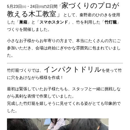
家づくりのプロが
5月23日㈯・24日㈰の2日間「
教える木工教室」
として、秦野産のひのきを使用
した「
巣箱
」と「
スマホスタンド
」、竹を利用した「
竹灯籠
」
づくりを開催しました。
小さなお子様からお年寄りの方まで、本当にたくさんの方にご
参加いただき、会場は終始にぎやかな雰囲気に包まれていまし
た。
インパクトドリル
竹灯籠づくりでは、
を使って竹
に穴をあけながら模様を作成！
最初は緊張していたお子様たちも、スタッフと一緒に挑戦しな
がら真剣な表情で作業していました。
完成した竹灯籠を嬉しそうに見せてくれる姿がとても印象的で
した。