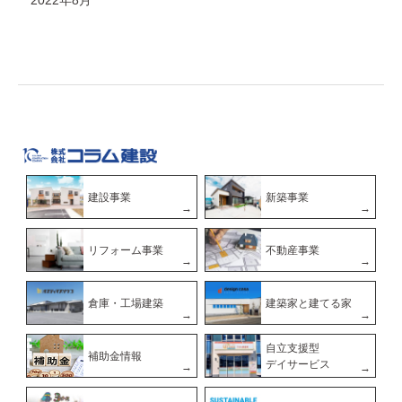
2022年8月
建設事業
新築事業
リフォーム事業
不動産事業
倉庫・工場建築
建築家と建てる家
自立支援型
補助金情報
デイサービス