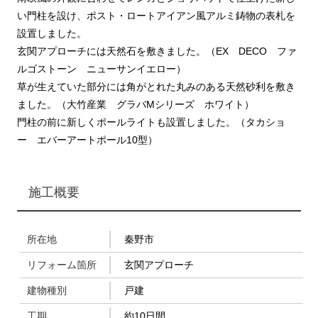
い門柱を設け、ポスト・ロートアイアン風アルミ鋳物の表札を
設置しました。
玄関アプローチには天然石を敷きました。（EX DECO ファ
ルゴストーン ニューサンイエロー）
草が生えていた部分には角がとれた丸みのある天然砂利を敷き
ました。（大竹産業 グラバMシリーズ ホワイト）
門柱の前に新しくポールライトも設置しました。（タカショ
ー エバーアートポール10型）
施工概要
所在地
秦野市
リフォーム箇所
玄関アプローチ
建物種別
戸建
工期
約10日間